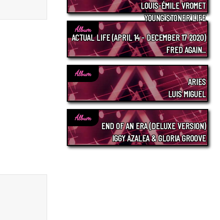
LOUIS-ÉMILE VROMET
YOUNG STONER LIFE
Álbum
ACTUAL LIFE (APRIL 14 - DECEMBER 17 2020)
FRED AGAIN..
Álbum
ARIES
LUIS MIGUEL
Álbum
END OF AN ERA (DELUXE VERSION)
IGGY AZALEA & GLORIA GROOVE