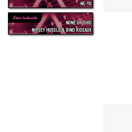
NE-YO
Letra traducida
NONE OF THIS
NIPSEY HUSSLE & BINO RIDEAUX