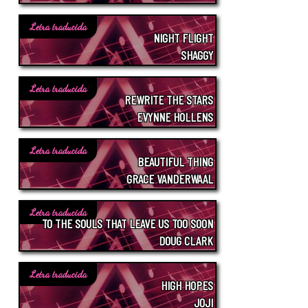
Letra traducida
NIGHT FLIGHT
SHAGGY
Letra traducida
REWRITE THE STARS
EVYNNE HOLLENS
Letra traducida
BEAUTIFUL THING
GRACE VANDERWAAL
Letra traducida
TO THE SOULS THAT LEAVE US TOO SOON
DOUG CLARK
Letra traducida
HIGH HOPES
JOJI