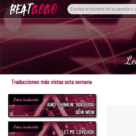
Le
Traducciones más vistas esta semana
Letra traducida
AIN’T THINKIN’ 'BOUT YOU
BOW WOW
Letra traducida
LET ME LOVE YOU