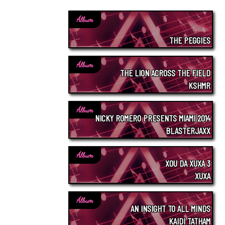
Álbum
THE PEGGIES
Álbum
THE LION ACROSS THE FIELD
KSHMR
Álbum
NICKY ROMERO PRESENTS MIAMI 2014
BLASTERJAXX
Álbum
XOU DA XUXA 3
XUXA
Álbum
AN INSIGHT TO ALL MINDS
KAIDI TATHAM