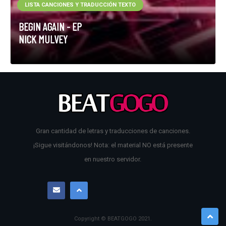
LISTA CANCIONES Y TRADUCCIÓN TEXTO
BEGIN AGAIN - EP
NICK MULVEY
Gran cantidad de letras y traducciones de canciones.
¡Sigue visitándonos! Nota: el material NO está presente
en nuestro servidor.
Copyright © BEATGOGO
2021
.