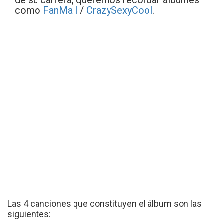
de su carrera, queremos recordar álbumes
como
FanMail
/
CrazySexyCool
.
Las 4 canciones que constituyen el álbum son las
siguientes: