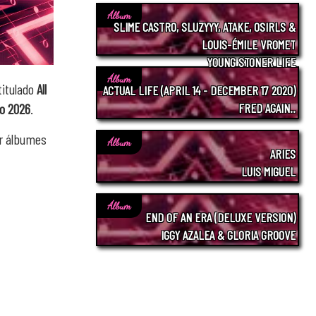
Álbum
SLIME CASTRO, SLUZYYY, ATAKE, OSIRLS &
LOUIS-ÉMILE VROMET
YOUNG STONER LIFE
Álbum
titulado
All
ACTUAL LIFE (APRIL 14 - DECEMBER 17 2020)
o 2026
.
FRED AGAIN..
ar álbumes
Álbum
ARIES
LUIS MIGUEL
Álbum
END OF AN ERA (DELUXE VERSION)
IGGY AZALEA & GLORIA GROOVE