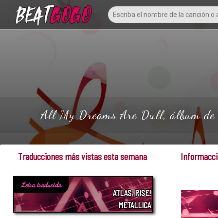
All My Dreams Are Dull, álbum de D
Traducciones más vistas esta semana
Informacci
Letra traducida
ATLAS, RISE!
METALLICA