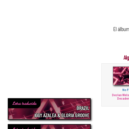
El álbu
Al
No F
Declan Wel
Decaden
Letra traducida
BRAZIL
IGGY AZALEA & GLORIA GROOVE