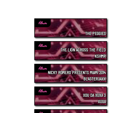
Álbum
THE PEGGIES
Álbum
THE LION ACROSS THE FIELD
KSHMR
Álbum
NICKY ROMERO PRESENTS MIAMI 2014
BLASTERJAXX
Álbum
XOU DA XUXA 3
XUXA