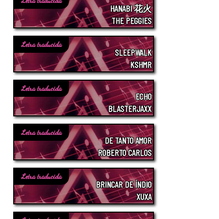
Letra traducida
HANABI 花火
THE PEGGIES
Letra traducida
SLEEPWALK
KSHMR
Letra traducida
ECHO
BLASTERJAXX
Letra traducida
DE TANTO AMOR
ROBERTO CARLOS
Letra traducida
BRINCAR DE ÍNDIO
XUXA