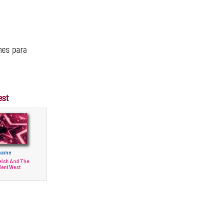
nes para
est
hame
elsh And The
ent West