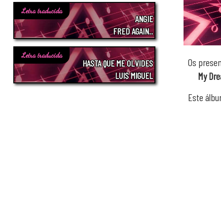
Letra traducida
ANGIE
FRED AGAIN..
Letra traducida
Os prese
HASTA QUE ME OLVIDES
LUIS MIGUEL
My Dre
Este álbu