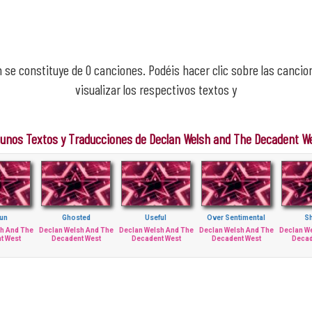
m se constituye de 0 canciones. Podéis hacer clic sobre las cancio
visualizar los respectivos textos y
gunos Textos y Traducciones de Declan Welsh and The Decadent W
un
Ghosted
Useful
Over Sentimental
S
sh And The
Declan Welsh And The
Declan Welsh And The
Declan Welsh And The
Declan W
t West
Decadent West
Decadent West
Decadent West
Decad