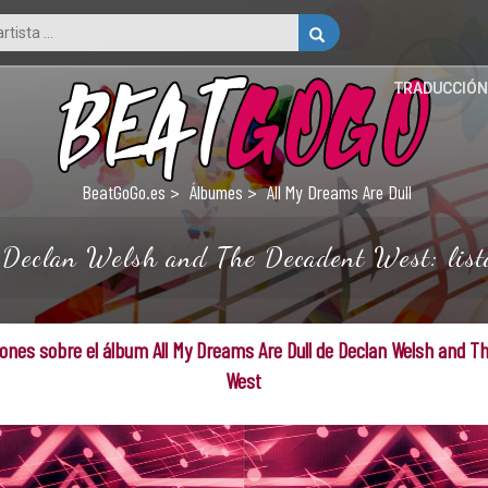
TRADUCCIÓN
BeatGoGo.es
Álbumes
All My Dreams Are Dull
eclan Welsh and The Decadent West: lista 
ones sobre el álbum All My Dreams Are Dull de Declan Welsh and T
West