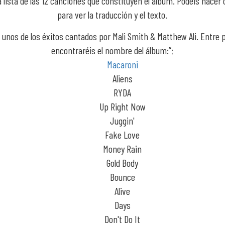
a lista de las 12 canciones que constituyen el álbum. Podéis hacer 
para ver la traducción y el texto.
 unos de los éxitos cantados por Mali Smith & Matthew Ali. Entre 
encontraréis el nombre del álbum:”;
Macaroni
Aliens
RYDA
Up Right Now
Juggin'
Fake Love
Money Rain
Gold Body
Bounce
Alive
Days
Don't Do It