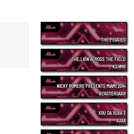
Álbum
THE PEGGIES
Álbum
THE LION ACROSS THE FIELD
KSHMR
Álbum
NICKY ROMERO PRESENTS MIAMI 2014
BLASTERJAXX
Álbum
XOU DA XUXA 3
XUXA