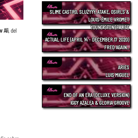
Álbum
SLIME CASTRO, SLUZYYY, ATAKE, OSIRLS &
LOUIS-ÉMILE VROMET
YOUNG STONER LIFE
 Ali
, del
Álbum
ACTUAL LIFE (APRIL 14 - DECEMBER 17 2020)
FRED AGAIN..
Álbum
ARIES
LUIS MIGUEL
Álbum
END OF AN ERA (DELUXE VERSION)
IGGY AZALEA & GLORIA GROOVE