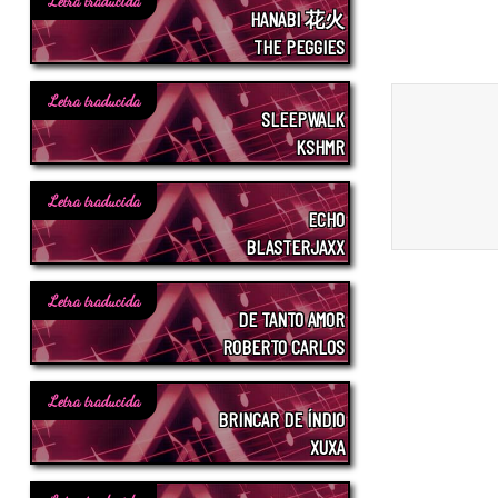
Letra traducida
HANABI 花火
THE PEGGIES
Letra traducida
SLEEPWALK
KSHMR
Letra traducida
ECHO
BLASTERJAXX
Letra traducida
DE TANTO AMOR
ROBERTO CARLOS
Letra traducida
BRINCAR DE ÍNDIO
XUXA