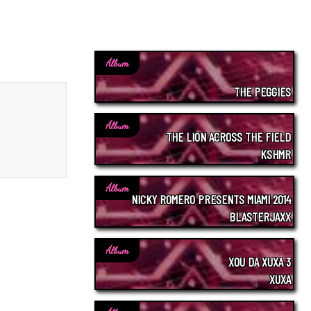
Álbum
THE PEGGIES
Álbum
THE LION ACROSS THE FIELD
KSHMR
Álbum
NICKY ROMERO PRESENTS MIAMI 2014
BLASTERJAXX
Álbum
XOU DA XUXA 3
XUXA