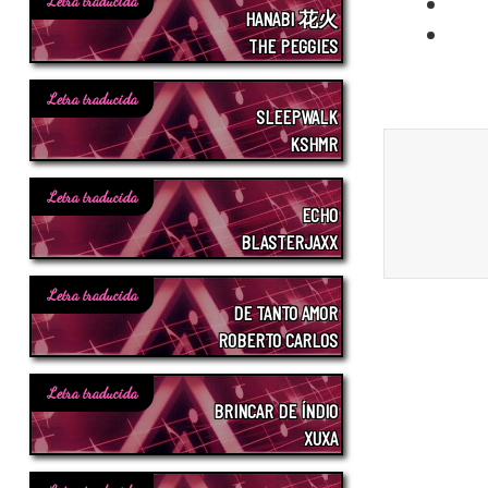
Letra traducida
HANABI 花火
THE PEGGIES
Letra traducida
SLEEPWALK
KSHMR
Letra traducida
ECHO
BLASTERJAXX
Letra traducida
DE TANTO AMOR
ROBERTO CARLOS
Letra traducida
BRINCAR DE ÍNDIO
XUXA