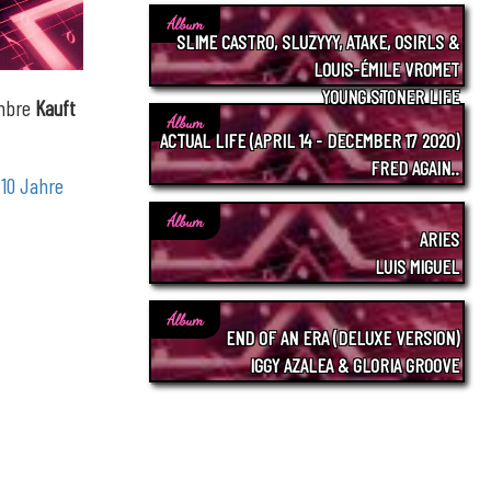
Álbum
SLIME CASTRO, SLUZYYY, ATAKE, OSIRLS &
LOUIS-ÉMILE VROMET
YOUNG STONER LIFE
ombre
Kauft
Álbum
ACTUAL LIFE (APRIL 14 - DECEMBER 17 2020)
FRED AGAIN..
:
10 Jahre
Álbum
ARIES
LUIS MIGUEL
Álbum
END OF AN ERA (DELUXE VERSION)
IGGY AZALEA & GLORIA GROOVE