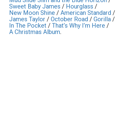
Mud Slide Slim and the Blue Horizon
/
Sweet Baby James
/
Hourglass
/
New Moon Shine
/
American Standard
/
James Taylor
/
October Road
/
Gorilla
/
In The Pocket
/
That’s Why I’m Here
/
A Christmas Album
.