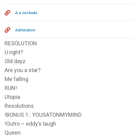
A e verdade
Admiration
RESOLUTION
U right?
Old dayz
Are you a star?
Me falling
RUN!
Utopia
Resolutions
!BONUS 1 : YOUSATONMYMIND
!Outro – eddy’s laugh
Queen