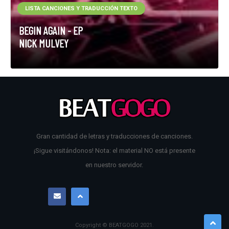
LISTA CANCIONES Y TRADUCCIÓN TEXTO
BEGIN AGAIN - EP
NICK MULVEY
Gran cantidad de letras y traducciones de canciones.
¡Sigue visitándonos! Nota: el material NO está presente
en nuestro servidor.
Copyright © BEATGOGO
2021
.