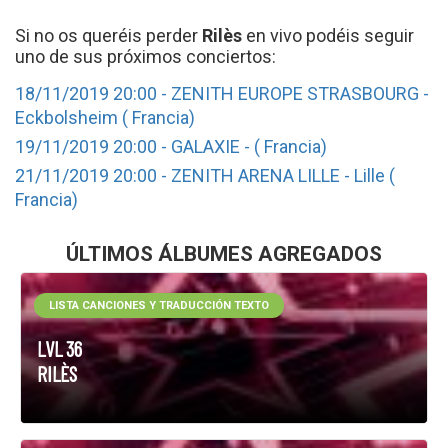
Si no os queréis perder
Rilès
en vivo podéis seguir
uno de sus próximos conciertos:
18/11/2019 20:00 - ZENITH EUROPE STRASBOURG -
Eckbolsheim ( Francia)
19/11/2019 20:00 - GALAXIE - ( Francia)
21/11/2019 20:00 - ZENITH ARENA LILLE - Lille (
Francia)
ÚLTIMOS ÁLBUMES AGREGADOS
LISTA CANCIONES Y TRADUCCIÓN TEXTO
LVL 36
RILÈS