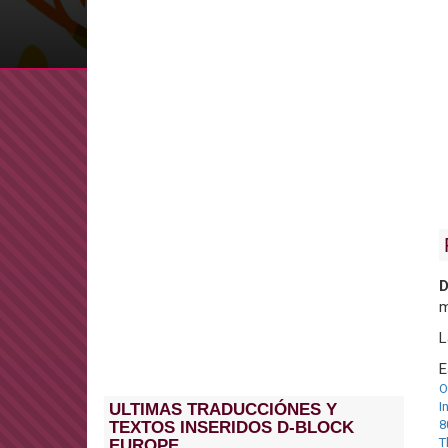
D
m
L
E
O
I
ULTIMAS TRADUCCIÓNES Y
8
TEXTOS INSERIDOS D-BLOCK
T
EUROPE