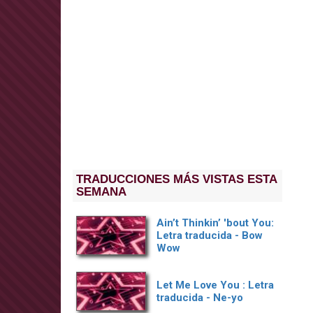
TRADUCCIONES MÁS VISTAS ESTA
SEMANA
Ain’t Thinkin’ 'bout You:
Letra traducida - Bow
Wow
Let Me Love You : Letra
traducida - Ne-yo