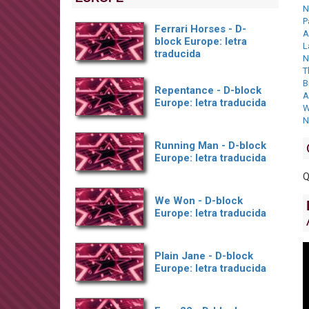
N
P
Ferrari Horses - D-
A
block Europe: letra
L
traducida
N
T
B
Repentance - D-block
A
Europe: letra traducida
W
N
Running Man - D-block
Europe: letra traducida
Q
We Won - D-block
Europe: letra traducida
Plain Jane - D-block
Europe: letra traducida