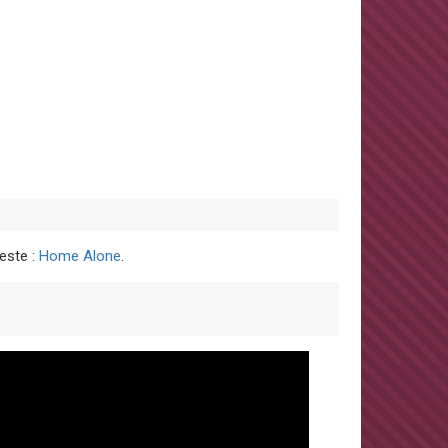
este :
Home Alone
.