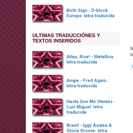
Birth Sign - D-block
Europe: letra traducida
ULTIMAS TRADUCCIÓNES Y
TEXTOS INSERIDOS
N
l
Atlas, Rise! - Metallica:
letra traducida
Angie - Fred Again..:
letra traducida
Hasta Que Me Olvides -
Luis Miguel: letra
traducida
Brazil - Iggy Azalea &
Gloria Groove: letra