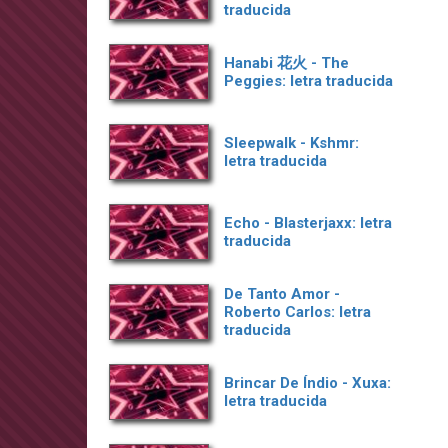
traducida
Hanabi 花火 - The
Peggies: letra traducida
Sleepwalk - Kshmr:
letra traducida
Echo - Blasterjaxx: letra
traducida
De Tanto Amor -
Roberto Carlos: letra
traducida
Brincar De Índio - Xuxa:
letra traducida