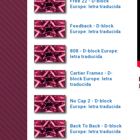
Free 22 - D-block
Europe: letra traducida
Feedback - D-block
Europe: letra traducida
808 - D-block Europe:
letra traducida
Cartier Frames - D-
block Europe: letra
traducida
No Cap 2 - D-block
Europe: letra traducida
Back To Back - D-block
Europe: letra traducida