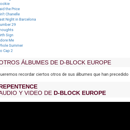
ookie
aid the Price
in't Chanelle
ast Night in Barcelona
umber 29
houghts
irth Sign
dore Me
hole Summer
o Cap 2
OTROS ÁLBUMES DE D-BLOCK EUROPE
ueremos recordar ciertos otros de sus álbumes que han precedido 
REPENTENCE
AUDIO Y VIDEO DE
D-BLOCK EUROPE