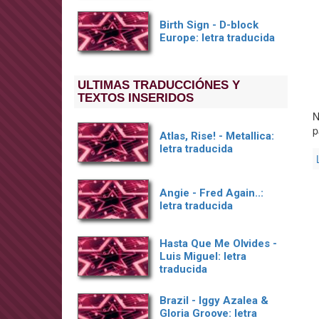
Birth Sign - D-block
Europe: letra traducida
ULTIMAS TRADUCCIÓNES Y
TEXTOS INSERIDOS
N
p
Atlas, Rise! - Metallica:
letra traducida
Angie - Fred Again..:
letra traducida
Hasta Que Me Olvides -
Luis Miguel: letra
traducida
Brazil - Iggy Azalea &
Gloria Groove: letra