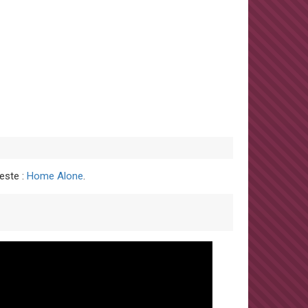
este :
Home Alone
.