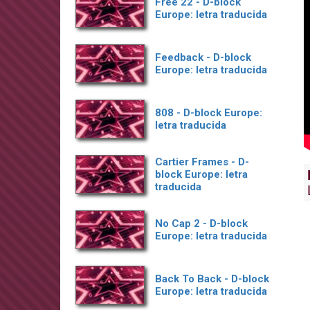
Free 22 - D-block
Europe: letra traducida
Feedback - D-block
Europe: letra traducida
808 - D-block Europe:
letra traducida
Cartier Frames - D-
block Europe: letra
traducida
No Cap 2 - D-block
Europe: letra traducida
Back To Back - D-block
Europe: letra traducida