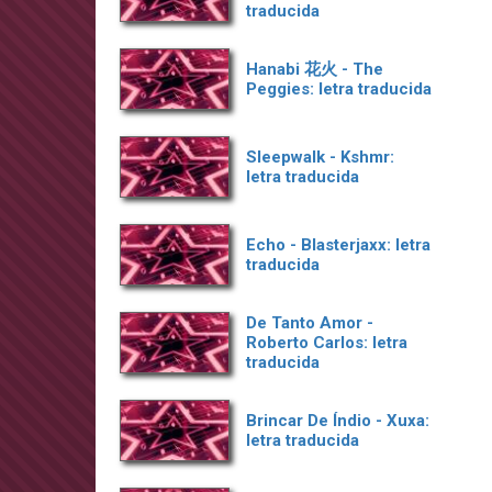
traducida
Hanabi 花火 - The
Peggies: letra traducida
Sleepwalk - Kshmr:
letra traducida
Echo - Blasterjaxx: letra
traducida
De Tanto Amor -
Roberto Carlos: letra
traducida
Brincar De Índio - Xuxa:
letra traducida