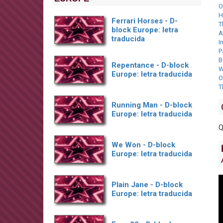
O
H
Ferrari Horses - D-
T
block Europe: letra
A
traducida
I
P
B
Repentance - D-block
W
Europe: letra traducida
O
T
Running Man - D-block
Europe: letra traducida
Q
We Won - D-block
Europe: letra traducida
Plain Jane - D-block
Europe: letra traducida