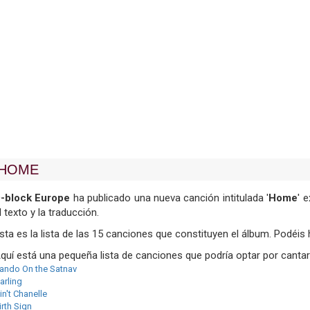
HOME
-block Europe
ha publicado una nueva canción intitulada '
Home
' 
l texto y la traducción.
sta es la lista de las 15 canciones que constituyen el álbum. Podéis h
quí está una pequeña lista de canciones que podría optar por cantar
ando On the Satnav
arling
in't Chanelle
irth Sign