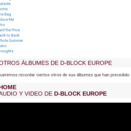
utside
ome
he Bag
dore Me
ntro
aid the Price
ack to Back
hole Summer
utro
houghts
OTROS ÁLBUMES DE D-BLOCK EUROPE
ueremos recordar ciertos otros de sus álbumes que han precedido 
HOME
AUDIO Y VIDEO DE
D-BLOCK EUROPE