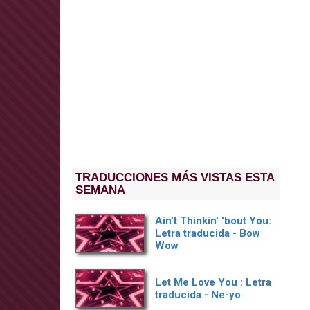
TRADUCCIONES MÁS VISTAS ESTA
SEMANA
Ain’t Thinkin’ 'bout You:
Letra traducida - Bow
Wow
Let Me Love You : Letra
traducida - Ne-yo