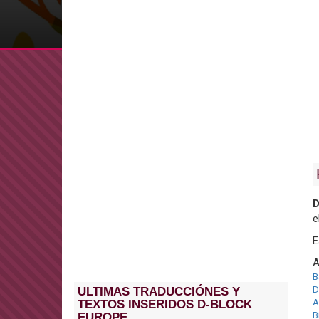
D
e
E
A
B
D
ULTIMAS TRADUCCIÓNES Y
A
TEXTOS INSERIDOS D-BLOCK
B
EUROPE