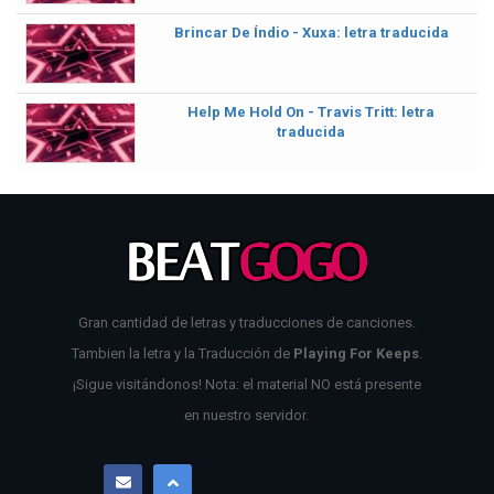
Brincar De Índio - Xuxa: letra traducida
Help Me Hold On - Travis Tritt: letra
traducida
Gran cantidad de letras y traducciones de canciones.
Tambien la letra y la Traducción de
Playing For Keeps
.
¡Sigue visitándonos! Nota: el material NO está presente
en nuestro servidor.