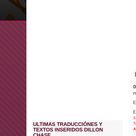
D
m
E
E
S
T
ULTIMAS TRADUCCIÓNES Y
A
TEXTOS INSERIDOS DILLON
CHASE