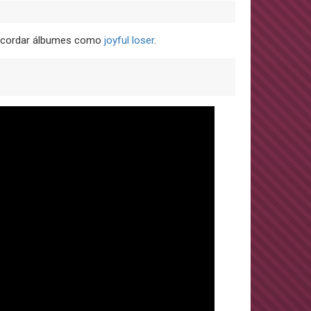
 recordar álbumes como
joyful loser
.