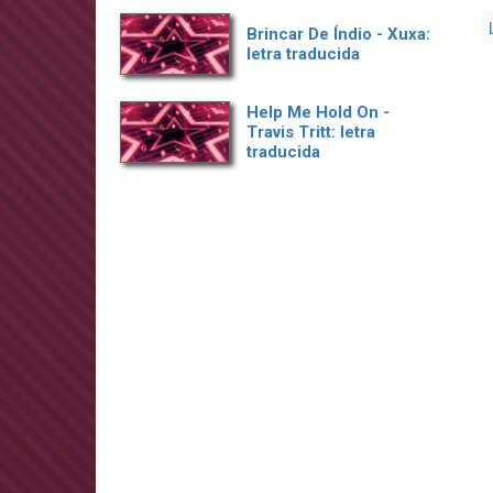
Brincar De Índio - Xuxa:
letra traducida
Help Me Hold On -
Travis Tritt: letra
traducida