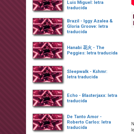
Luis Miguel: letra
traducida
Brazil - Iggy Azalea &
Gloria Groove: letra
traducida
Hanabi 花火 - The
Peggies: letra traducida
Sleepwalk - Kshmr:
letra traducida
Echo - Blasterjaxx: letra
traducida
De Tanto Amor -
Roberto Carlos: letra
N
traducida
l