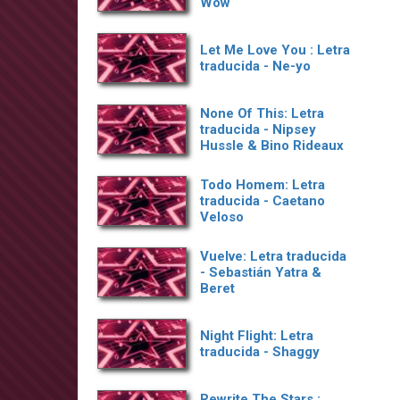
Wow
Let Me Love You : Letra
traducida - Ne-yo
None Of This: Letra
traducida - Nipsey
Hussle & Bino Rideaux
Todo Homem: Letra
traducida - Caetano
Veloso
Vuelve: Letra traducida
- Sebastián Yatra &
Beret
Night Flight: Letra
traducida - Shaggy
Rewrite The Stars :