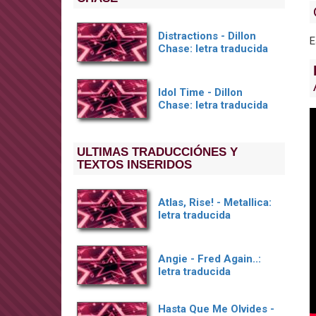
Distractions - Dillon
E
Chase: letra traducida
Idol Time - Dillon
Chase: letra traducida
ULTIMAS TRADUCCIÓNES Y
TEXTOS INSERIDOS
Atlas, Rise! - Metallica:
letra traducida
Angie - Fred Again..:
letra traducida
Hasta Que Me Olvides -