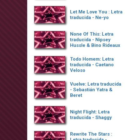
Let Me Love You : Letra
traducida - Ne-yo
None Of This: Letra
traducida - Nipsey
Hussle & Bino Rideaux
Todo Homem: Letra
traducida - Caetano
Veloso
Vuelve: Letra traducida
- Sebastián Yatra &
Beret
Night Flight: Letra
traducida - Shaggy
Rewrite The Stars :
Letra traducida -