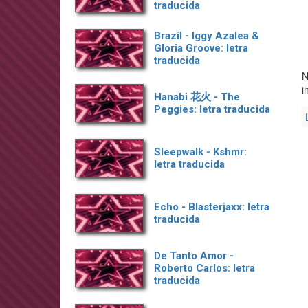
traducida
Brazil - Iggy Azalea &
Gloria Groove: letra
traducida
N
i
Hanabi 花火 - The
Peggies: letra traducida
Sleepwalk - Kshmr:
letra traducida
Echo - Blasterjaxx: letra
traducida
De Tanto Amor -
Roberto Carlos: letra
traducida