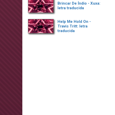
Brincar De Índio - Xuxa:
letra traducida
Help Me Hold On -
Travis Tritt: letra
traducida