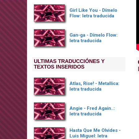
Girl Like You - Dímelo
Flow: letra traducida
Gan-ga - Dímelo Flow:
letra traducida
ULTIMAS TRADUCCIÓNES Y
TEXTOS INSERIDOS
Atlas, Rise! - Metallica:
letra traducida
Angie - Fred Again..:
letra traducida
Hasta Que Me Olvides -
Luis Miguel: letra