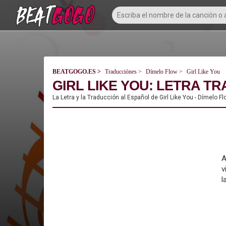
BEATGOGO.ES
Traducciónes
Dímelo Flow
Girl Like You
GIRL LIKE YOU: LETRA TR
La Letra y la Traducción al Español de Girl Like You - Dímelo F
A
v
l