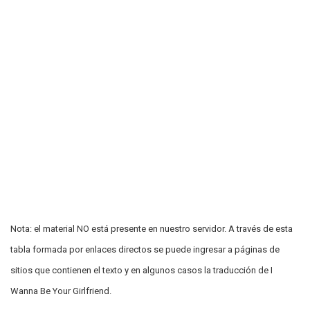
Nota: el material NO está presente en nuestro servidor. A través de esta
tabla formada por enlaces directos se puede ingresar a páginas de
sitios que contienen el texto y en algunos casos la traducción de I
Wanna Be Your Girlfriend.