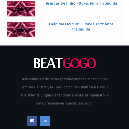
Brincar De Índio - Xuxa: letra traducida
Help Me Hold On - Travis Tritt: letra
traducida
Gran cantidad de letras y traducciones de canciones.
Tambien la letra y la Traducción de
I Wanna Be Your
Girlfriend
. ¡Sigue visitándonos! Nota: el material NO
está presente en nuestro servidor.