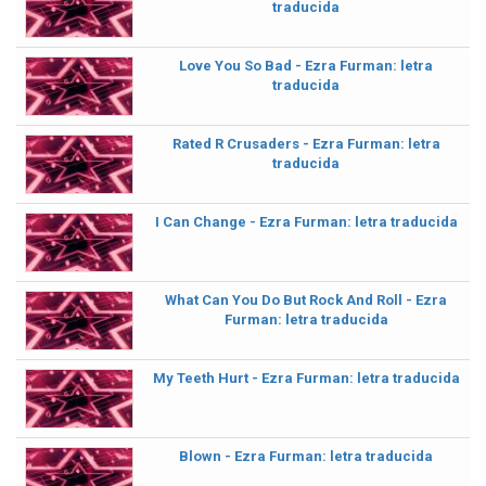
traducida
Love You So Bad - Ezra Furman: letra
traducida
Rated R Crusaders - Ezra Furman: letra
traducida
I Can Change - Ezra Furman: letra traducida
What Can You Do But Rock And Roll - Ezra
Furman: letra traducida
My Teeth Hurt - Ezra Furman: letra traducida
Blown - Ezra Furman: letra traducida