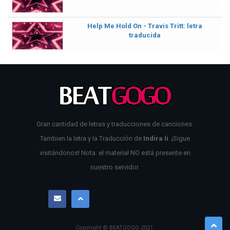
Help Me Hold On - Travis Tritt: letra
traducida
Gran cantidad de letras y traducciones de canciones.
Tambien la letra y la Traducción de
Indira Ii
. ¡Sigue
visitándonos! Nota: el material NO está presente en
nuestro servidor.
Copyright © BEATGOGO
2021
.