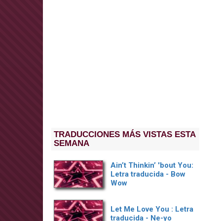
TRADUCCIONES MÁS VISTAS ESTA
SEMANA
Ain’t Thinkin’ 'bout You:
Letra traducida - Bow
Wow
Let Me Love You : Letra
traducida - Ne-yo