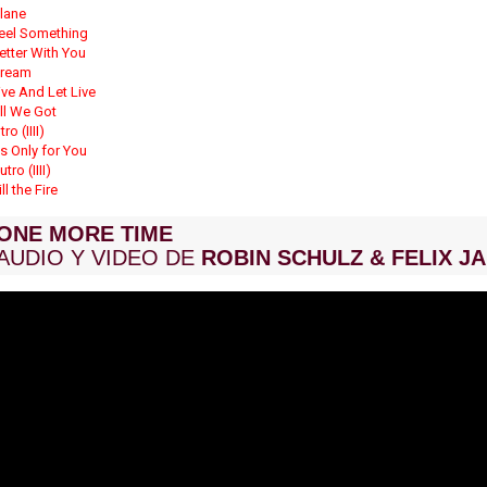
lane
eel Something
etter With You
ream
ive And Let Live
ll We Got
tro (IIII)
t's Only for You
utro (IIII)
ill the Fire
ONE MORE TIME
AUDIO Y VIDEO DE
ROBIN SCHULZ & FELIX J