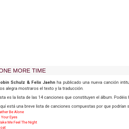
ONE MORE TIME
obin Schulz & Felix Jaehn
ha publicado una nueva canción intitu
os alegra mostraros el texto y la traducción.
sta es la lista de las 14 canciones que constituyen el álbum. Podéis h
quí está una breve lista de canciones compuestas por que podrían s
ather Be Alone
n Your Eyes
ake Me Feel The Night
loat