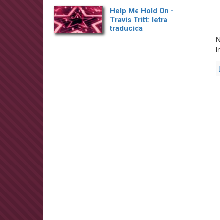
Help Me Hold On -
Travis Tritt: letra
traducida
N
i