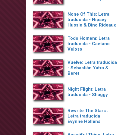
None Of This: Letra
traducida - Nipsey
Hussle & Bino Rideaux
Todo Homem: Letra
traducida - Caetano
Veloso
Vuelve: Letra traducida
- Sebastián Yatra &
Beret
Night Flight: Letra
traducida - Shaggy
Rewrite The Stars :
Letra traducida -
Evynne Hollens
Beautiful Thing: Letra