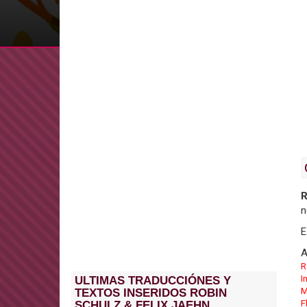
R
n
E
A
R
I
ULTIMAS TRADUCCIÓNES Y
M
TEXTOS INSERIDOS ROBIN
F
SCHULZ & FELIX JAEHN