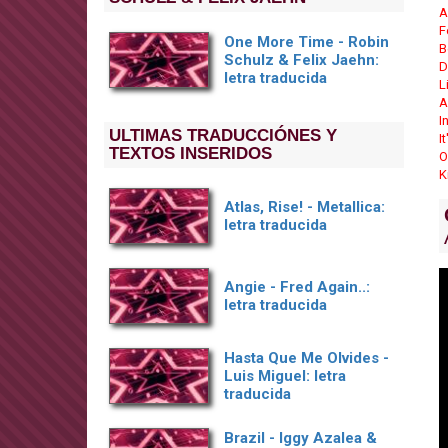
A
F
One More Time - Robin
B
Schulz & Felix Jaehn:
D
letra traducida
L
A
In
ULTIMAS TRADUCCIÓNES Y
I
TEXTOS INSERIDOS
O
K
Atlas, Rise! - Metallica:
letra traducida
Angie - Fred Again..:
letra traducida
Hasta Que Me Olvides -
Luis Miguel: letra
traducida
Brazil - Iggy Azalea &