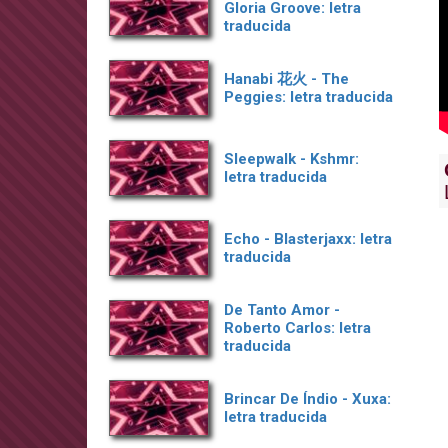
Gloria Groove: letra
traducida
Hanabi 花火 - The
Peggies: letra traducida
Sleepwalk - Kshmr:
letra traducida
Echo - Blasterjaxx: letra
traducida
De Tanto Amor -
Roberto Carlos: letra
traducida
Brincar De Índio - Xuxa:
letra traducida