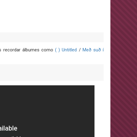
mos recordar álbumes como
( ) Untitled
/
Með suð í