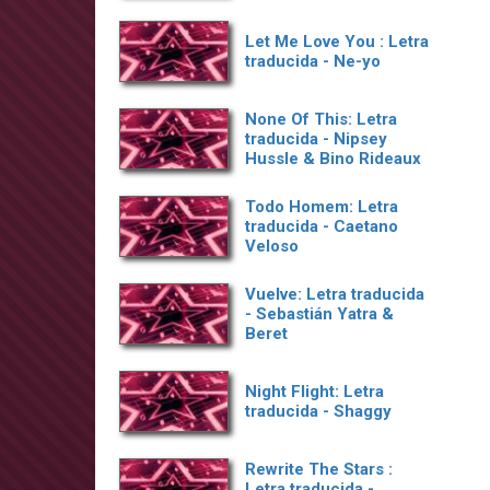
Let Me Love You : Letra
traducida - Ne-yo
None Of This: Letra
traducida - Nipsey
Hussle & Bino Rideaux
Todo Homem: Letra
traducida - Caetano
Veloso
Vuelve: Letra traducida
- Sebastián Yatra &
Beret
Night Flight: Letra
traducida - Shaggy
Rewrite The Stars :
Letra traducida -