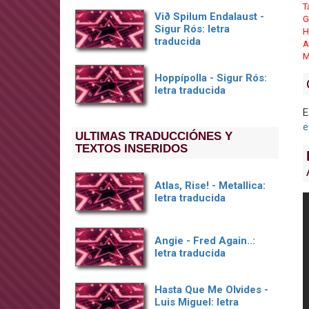
T
Við Spilum Endalaust -
G
Sigur Rós: letra
H
traducida
A
M
Hoppípolla - Sigur Rós:
letra traducida
E
e
ULTIMAS TRADUCCIÓNES Y
TEXTOS INSERIDOS
Atlas, Rise! - Metallica:
letra traducida
Angie - Fred Again..:
letra traducida
Hasta Que Me Olvides -
Luis Miguel: letra