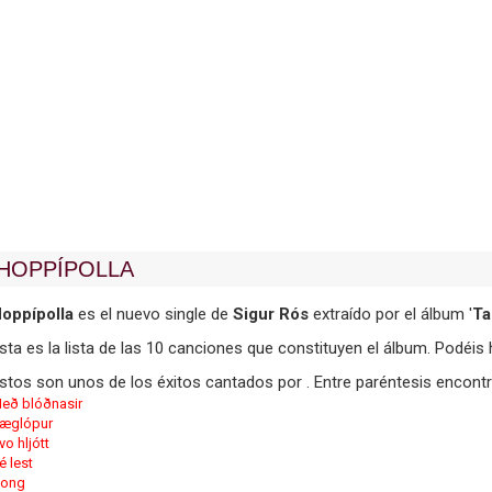
HOPPÍPOLLA
oppípolla
es el nuevo single de
Sigur Rós
extraído por el álbum '
Ta
sta es la lista de las 10 canciones que constituyen el álbum. Podéis h
stos son unos de los éxitos cantados por . Entre paréntesis encontr
eð blóðnasir
æglópur
vo hljótt
é lest
ong