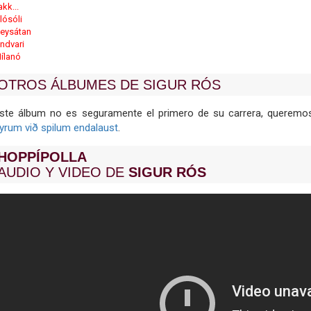
akk...
lósóli
eysátan
ndvari
ílanó
OTROS ÁLBUMES DE SIGUR RÓS
ste álbum no es seguramente el primero de su carrera, quere
yrum við spilum endalaust
.
HOPPÍPOLLA
AUDIO Y VIDEO DE
SIGUR RÓS