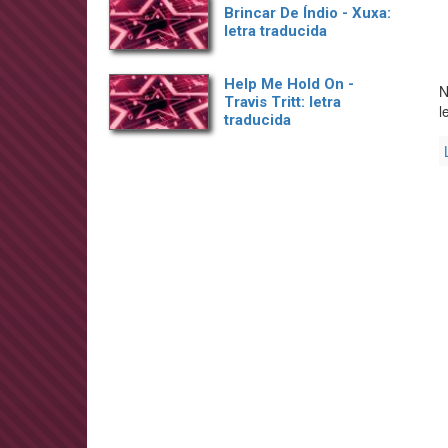
Brincar De Índio - Xuxa:
letra traducida
Help Me Hold On -
N
Travis Tritt: letra
l
traducida