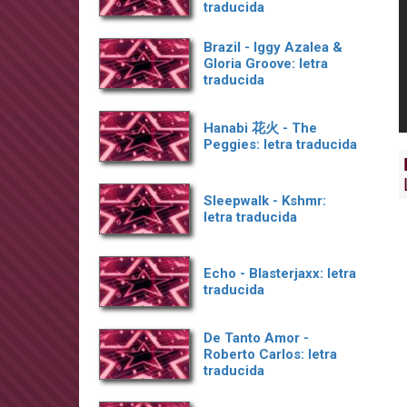
traducida
Brazil - Iggy Azalea &
Gloria Groove: letra
traducida
Hanabi 花火 - The
Peggies: letra traducida
Sleepwalk - Kshmr:
letra traducida
Echo - Blasterjaxx: letra
traducida
De Tanto Amor -
Roberto Carlos: letra
traducida