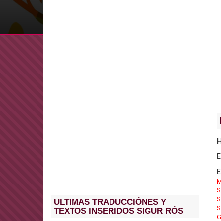
H
E
E
M
S
S
ULTIMAS TRADUCCIÓNES Y
S
TEXTOS INSERIDOS SIGUR RÓS
G