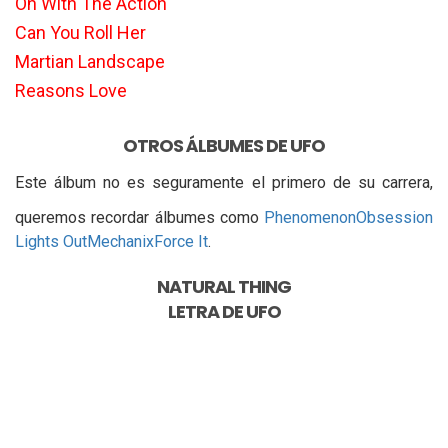
On With The Action
Can You Roll Her
Martian Landscape
Reasons Love
OTROS ÁLBUMES DE UFO
Este álbum no es seguramente el primero de su carrera,
queremos recordar álbumes como
Phenomenon
Obsession
Lights Out
Mechanix
Force It
.
NATURAL THING
LETRA DE
UFO