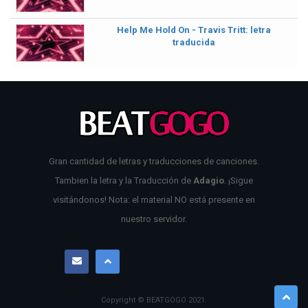
Help Me Hold On - Travis Tritt: letra
traducida
Gran cantidad de letras y traducciones de canciones.
Tambien la letra y la Traducción de
Adagio
. ¡Sigue
visitándonos! Nota: el material NO está presente en
nuestro servidor.
Copyright © BEATGOGO
2021
.