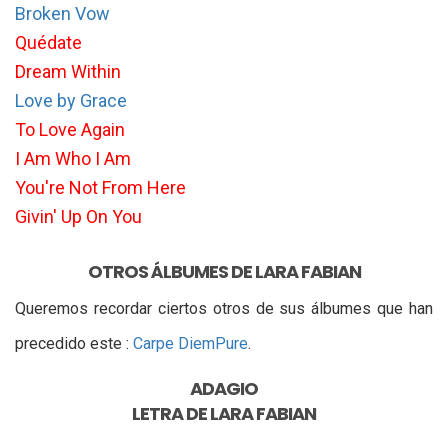
Broken Vow
Quédate
Dream Within
Love by Grace
To Love Again
I Am Who I Am
You're Not From Here
Givin' Up On You
OTROS ÁLBUMES DE LARA FABIAN
Queremos recordar ciertos otros de sus álbumes que han
precedido este :
Carpe Diem
Pure
.
ADAGIO
LETRA DE
LARA FABIAN