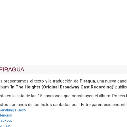
PIRAGUA
s presentamos el texto y la traducción de
Piragua
, una nueva canc
lbum '
In The Heights (Original Broadway Cast Recording)
' publ
sta es la lista de las 15 canciones que constituyen el álbum. Podéis h
stos son unos de los éxitos cantados por . Entre paréntesis encontr
verything I Know
tención
lackout
unrise