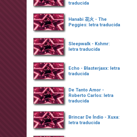
traducida
Hanabi 花火 - The
Peggies: letra traducida
Sleepwalk - Kshmr:
letra traducida
Echo - Blasterjaxx: letra
traducida
De Tanto Amor -
Roberto Carlos: letra
traducida
Brincar De Índio - Xuxa:
letra traducida