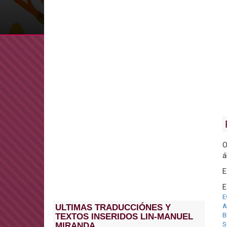
O
á
E
E
E
A
ULTIMAS TRADUCCIÓNES Y
B
TEXTOS INSERIDOS LIN-MANUEL
S
MIRANDA