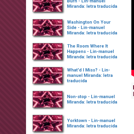
Burn - Lin-manuel
Miranda: letra traducida
Washington On Your
Side - Lin-manuel
Miranda: letra traducida
The Room Where It
Happens - Lin-manuel
Miranda: letra traducida
What'd I Miss? - Lin-
manuel Miranda: letra
traducida
Non-stop - Lin-manuel
Miranda: letra traducida
Yorktown - Lin-manuel
Miranda: letra traducida