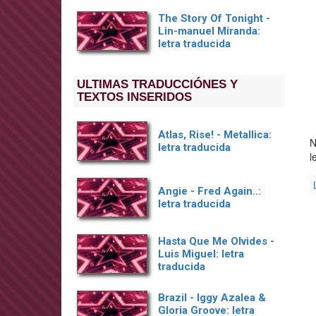
The Story Of Tonight -
Lin-manuel Miranda:
letra traducida
ULTIMAS TRADUCCIÓNES Y
TEXTOS INSERIDOS
Atlas, Rise! - Metallica:
N
letra traducida
l
Angie - Fred Again..:
letra traducida
Hasta Que Me Olvides -
Luis Miguel: letra
traducida
Brazil - Iggy Azalea &
Gloria Groove: letra