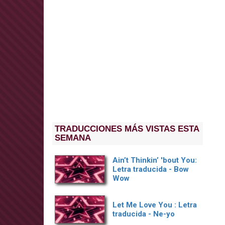
TRADUCCIONES MÁS VISTAS ESTA
SEMANA
Ain’t Thinkin’ 'bout You:
Letra traducida - Bow
Wow
Let Me Love You : Letra
traducida - Ne-yo