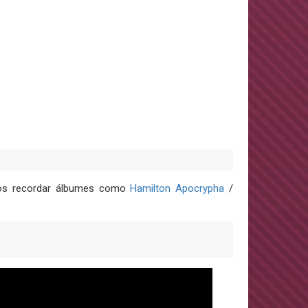
mos recordar álbumes como
Hamilton Apocrypha
/