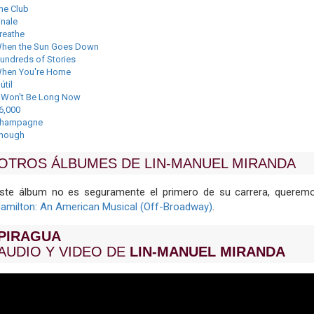
he Club
inale
reathe
hen the Sun Goes Down
undreds of Stories
hen You're Home
útil
t Won't Be Long Now
6,000
hampagne
nough
OTROS ÁLBUMES DE LIN-MANUEL MIRANDA
ste álbum no es seguramente el primero de su carrera, quere
amilton: An American Musical (Off-Broadway)
.
PIRAGUA
AUDIO Y VIDEO DE
LIN-MANUEL MIRANDA