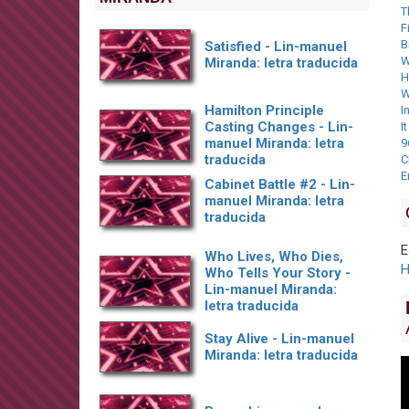
T
F
B
Satisfied - Lin-manuel
W
Miranda: letra traducida
H
W
Hamilton Principle
In
Casting Changes - Lin-
I
manuel Miranda: letra
9
traducida
C
E
Cabinet Battle #2 - Lin-
manuel Miranda: letra
traducida
E
Who Lives, Who Dies,
H
Who Tells Your Story -
Lin-manuel Miranda:
letra traducida
Stay Alive - Lin-manuel
Miranda: letra traducida