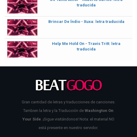
traducida
Brincar De Índio - Xuxa: letra traducida
Help Me Hold On - Travis Tritt: letra
traducida
Gran cantidad de letras y traducciones de canciones.
Tambien la letra y la Traducción de
Washington On
Your Side
. ¡Sigue visitándonos! Nota: el material NO
está presente en nuestro servidor.