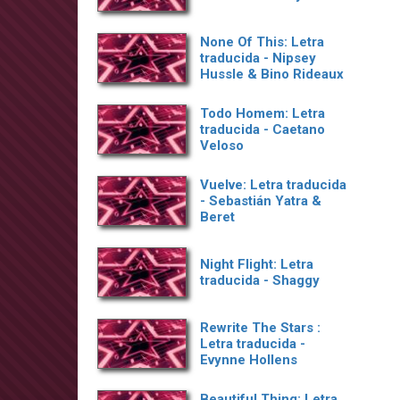
None Of This: Letra
traducida - Nipsey
Hussle & Bino Rideaux
Todo Homem: Letra
traducida - Caetano
Veloso
Vuelve: Letra traducida
- Sebastián Yatra &
Beret
Night Flight: Letra
traducida - Shaggy
Rewrite The Stars :
Letra traducida -
Evynne Hollens
Beautiful Thing: Letra