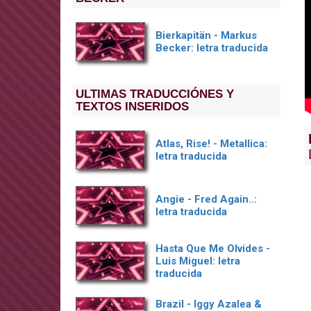
Bierkapitän - Markus
Becker: letra traducida
ULTIMAS TRADUCCIÓNES Y
TEXTOS INSERIDOS
Atlas, Rise! - Metallica:
letra traducida
Angie - Fred Again..:
letra traducida
Hasta Que Me Olvides -
Luis Miguel: letra
traducida
Brazil - Iggy Azalea &