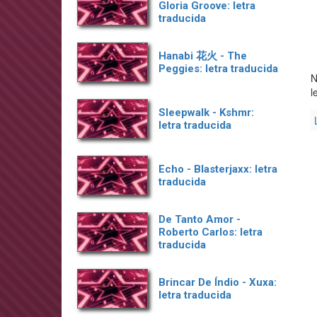
Gloria Groove: letra
traducida
Hanabi 花火 - The
Peggies: letra traducida
N
l
Sleepwalk - Kshmr:
letra traducida
Echo - Blasterjaxx: letra
traducida
De Tanto Amor -
Roberto Carlos: letra
traducida
Brincar De Índio - Xuxa:
letra traducida