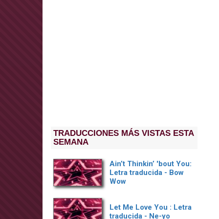
TRADUCCIONES MÁS VISTAS ESTA
SEMANA
Ain’t Thinkin’ 'bout You:
Letra traducida - Bow
Wow
Let Me Love You : Letra
traducida - Ne-yo